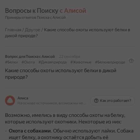
Вопросы к Поиску 
с Алисой
Примеры ответов Поиска с Алисой
Главная
/
Другое
/
Какие способы охоты используют белки в
дикой природе?
Вопрос для Поиска с Алисой
22 сентября
#Белки
#Охота
#Дикаяприрода
#Животные
#Белкивприроде
Какие способы охоты используют белки в дикой
природе?
Алиса
Как это работает?
На основе источников, возможны неточности
Возможно, имелись в виду способы охоты на белку,
которые используют охотники. Некоторые из них:
Охота с собаками
.
Обычно используют лайки.
Собака
ищет белку, а охотнику остаётся добыть её