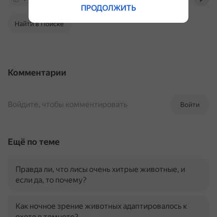
ПРОДОЛЖИТЬ
Найти в Поиске
Комментарии
Войдите, чтобы комментировать
Войти
Ещё по теме
Правда ли, что лисы очень хитрые животные, и
если да, то почему?
Как ночное зрение животных адаптировалось к
охоте в темноте?