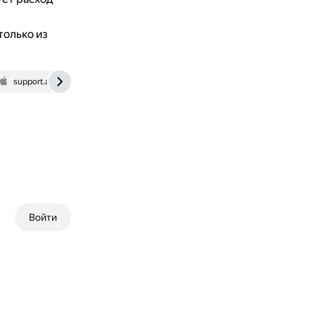
только из
support.apple.com
fintolk.pro
Войти