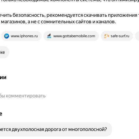
чить безопасность, рекомендуется скачивать приложения 
магазинов, а не с сомнительных сайтов и каналов.
www.iphones.ru
www.gottabemobile.com
safe-surf.ru
ске
ии
обы комментировать
е
ется двухполосная дорога от многополосной?