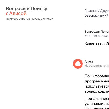
Вопросы к Поиску 
Главная
/
Друг
с Алисой
безопасными?
Примеры ответов Поиска с Алисой
Вопрос для Поиск
#IOS
#Обновле
Какие способ
Алиса
На основе источ
По информац
программног
используется
только код, 
При физичес
устанавливае
загружаются