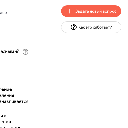
Задать новый вопрос
олее
Как это работает?
опасными?
ление
вления
танавливается
я и
лении
ет расход