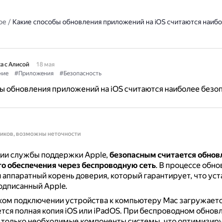
ое
/
Какие способы обновления приложений на iOS считаются наиб
а с Алисой
18 мая
ние
#Приложения
#Безопасность
ы обновления приложений на iOS считаются наиболее без
ников, возможны неточности
ии службы поддержки Apple,
безопасным считается обнов
о обеспечения через беспроводную сеть
.
В процессе обно
 аппаратный корень доверия, который гарантирует, что ус
подписанный Apple.
ком подключении устройства к компьютеру Mac загружаетс
тся полная копия iOS или iPadOS.
При беспроводном обнов
 только необходимые компоненты системы, что оптимизиру