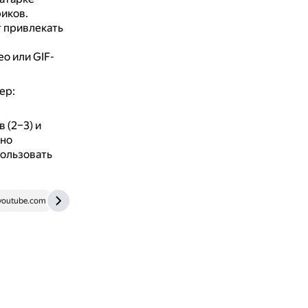
иков.
 привлекать
о или GIF-
ер:
 (2–3) и
но
пользовать
outube.com
yandex.ru