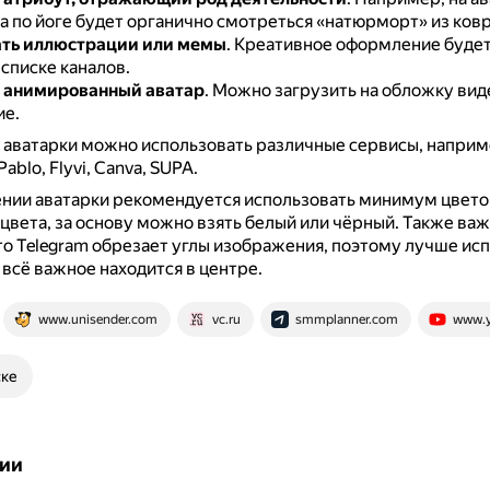
а по йоге будет органично смотреться «натюрморт» из ковр
ать иллюстрации или мемы
.
Креативное оформление будет
списке каналов.
 анимированный аватар
.
Можно загрузить на обложку виде
е.
 аватарки можно использовать различные сервисы, наприм
ablo, Flyvi, Сanva, SUPA.
ии аватарки рекомендуется использовать минимум цветов
цвета, за основу можно взять белый или чёрный.
Также важ
то Telegram обрезает углы изображения, поэтому лучше ис
 всё важное находится в центре.
www.unisender.com
vc.ru
smmplanner.com
www.y
ске
ии