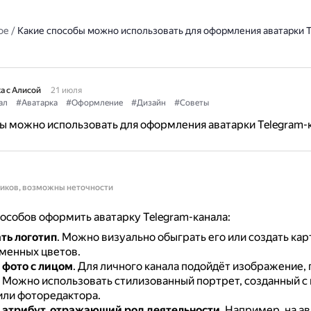
ое
/
Какие способы можно использовать для оформления аватарки T
а с Алисой
21 июля
ал
#Аватарка
#Оформление
#Дизайн
#Советы
ы можно использовать для оформления аватарки Telegram-
ников, возможны неточности
особов оформить аватарку Telegram-канала:
ть логотип
.
Можно визуально обыграть его или создать кар
менных цветов.
фото с лицом
.
Для личного канала подойдёт изображение, 
.
Можно использовать стилизованный портрет, созданный 
или фоторедактора.
атрибут, отражающий род деятельности
.
Например, на ав