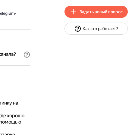
Задать новый вопрос
elegram-
Как это работает?
канала?
тинку на
где хорошо
с помощью
атарке