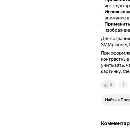
инструктор
Использов
внимание в 
Применить
изображени
Для создания
SMMplanner, P
При оформлен
контрастные 
учитывать, ч
картинку, где
0
Найти в Пои
Комментар