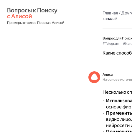
Вопросы к Поиску 
Главная
/
Друг
с Алисой
канала?
Примеры ответов Поиска с Алисой
Вопрос для Поиск
#Telegram
#Кан
Какие способ
Алиса
На основе источ
Несколько сп
Использова
основе фир
Применить 
видно лицо
нейросети 
Применить 