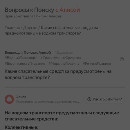
Вопросы к Поиску 
с Алисой
Примеры ответов Поиска с Алисой
Главная
/
Другое
/
Какие спасательные средства
предусмотрены на водном транспорте?
Вопрос для Поиска с Алисой
13 декабря
#ВодныйТранспорт
#СпасательныеСредства
#БезопасностьПлавания
#МорскиеПравила
#РечныеПравила
Какие спасательные средства предусмотрены на
водном транспорте?
Алиса
Как это работает?
На основе источников, возможны неточности
На водном транспорте предусмотрены следующие
спасательные средства
:
Коллективные
: