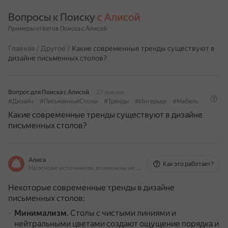
Вопросы к Поиску 
с Алисой
Примеры ответов Поиска с Алисой
Главная
/
Другое
/
Какие современные тренды существуют в
дизайне письменных столов?
Вопрос для Поиска с Алисой
27 января
#Дизайн
#ПисьменныеСтолы
#Тренды
#Интерьер
#Мебель
Какие современные тренды существуют в дизайне
письменных столов?
Алиса
Как это работает?
На основе источников, возможны неточности
Некоторые современные тренды в дизайне
письменных столов:
Минимализм
.
Столы с чистыми линиями и
нейтральными цветами создают ощущение порядка и