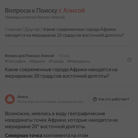
Вопросы к Поиску 
с Алисой
Примеры ответов Поиска с Алисой
Главная
/
Другое
/
Какие современные города Африки
находятся на меридианах 20 градусов восточной долготы?
Вопрос для Поиска с Алисой
16 мая
#География
#Африка
#Города
#Меридианы
Какие современные города Африки находятся на
меридианах 20 градусов восточной долготы?
Алиса
Как это работает?
На основе источников, возможны неточности
Возможно, имелись в виду географические
координаты точек Африки, которые находятся на
меридиане 20° восточной долготы.
Северная точка
континента на этом