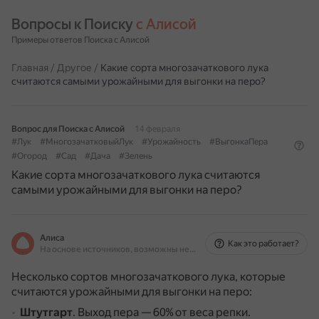
Вопросы к Поиску 
с Алисой
Примеры ответов Поиска с Алисой
Главная
/
Другое
/
Какие сорта многозачаткового лука
считаются самыми урожайными для выгонки на перо?
Вопрос для Поиска с Алисой
14 февраля
#Лук
#МногозачатковыйЛук
#Урожайность
#ВыгонкаПера
#Огород
#Сад
#Дача
#Зелень
Какие сорта многозачаткового лука считаются
самыми урожайными для выгонки на перо?
Алиса
Как это работает?
На основе источников, возможны неточности
Несколько сортов многозачаткового лука, которые
считаются урожайными для выгонки на перо:
Штутгарт
.
Выход пера — 60% от веса репки.