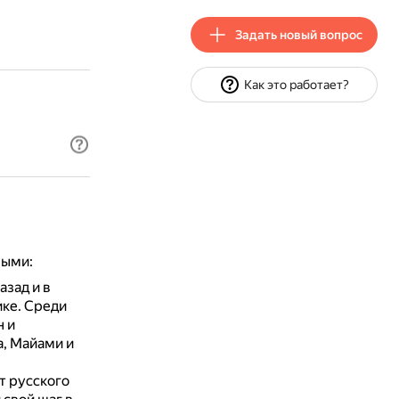
Задать новый вопрос
Как это работает?
ными:
азад и в
ике.
Среди
н и
а, Майами и
т русского