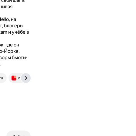
свой шаг в
чивая
llo, на
т, блогеры
am и учёбе в
, где он
ю-Йорке,
бзоры бьюти-
.
ru
msk1.ru