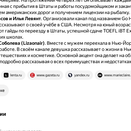
 Америке.
На протяжении четырёх лет он описывает каждый 
чиная с прибытия в Штаты и работы посудомойщиком и закан
м американских дорог и получением лицензии на рыбалку.
сов и Илья Левянт
.
Организовали канал под названием Go He
ссказывают о своей учёбе в США.
Несмотря на юный возрас
т гайды по переезду в Штаты, успешной сдаче TOEFL iBT Ex
их школах.
оболева (Lizaonair)
.
Вместе с мужем переехала в Нью-Йорк
 работе.
В своём канале девушка рассказывает о жизни в Нь
утешествиях и косметике.
Основной акцент она делает на о
 подробно рассказывая о всех преимуществах и недостатках
lenta.ru
www.gazeta.ru
yandex.ru
www.marieclaire.
ске
ии