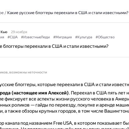
ое
/
Какие русские блоггеры переехали в США и стали известными?
 Кью
29 ноября
сия
#США
#ИзвестныеЛюди
#Миграция
#Культура
#Общество
е блоггеры переехали в США и стали известными?
ников, возможны неточности
сские блоггеры, которые переехали в США и стали извест
рода (настоящее имя Алексей)
.
Переехал в США пять лет н
ле фиксирует все аспекты жизни русского человека в Амер
нных роликов — гайды по переезду, покупке и аренде маши
, а также обзоры крупных городов, в том числе Вашингтон
.
р канала под названием Free USA, в котором показывает бы