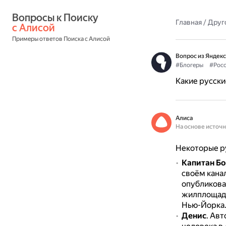
Вопросы к Поиску 
Главная
/
Друг
с Алисой
Примеры ответов Поиска с Алисой
Вопрос из Яндекс
#Блогеры
#Рос
Какие русски
Алиса
На основе источ
Некоторые ру
Капитан Бо
своём кана
опубликова
жилплощади
Нью-Йорка
Денис
.
Авто