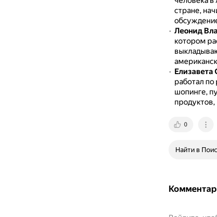
человека в
стране, на
обсуждение
Леонид Вла
котором ра
выкладываю
американск
Елизавета С
работал по
шопинге, п
продуктов,
0
Найти в Пои
Комментар