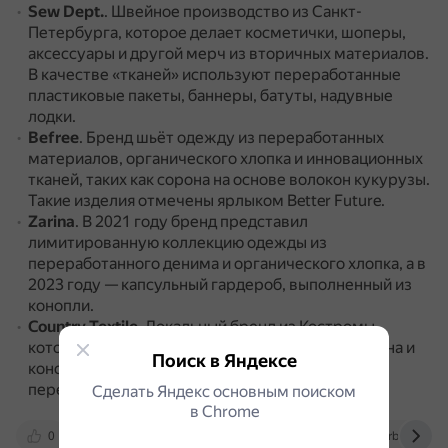
Sew Dept.
.
Швейное производство из Санкт-
Петербурга, которое делает косметички, шоперы,
аксессуары и другой мерч из вторичных материалов.
В качестве «тканей» используют переработанные
пластиковые пакеты, баннеры, батуты, надувные
лодки.
Befree
.
Бренд шьёт одежду из переработанных
материалов, органического хлопка и инновационных
тканей, таких как сорона на основе волокон кукурузы.
Такие изделия отмечены ярлыком Better Future.
Zarina
.
В 2021 году бренд представил
лимитированную коллекцию одежды из
переработанного денима и органического хлопка, а в
2023 году — капсульный гардероб, выполненный из
конопли.
Country Textile
.
Локальный бренд из Костромы,
который производит одежду из крапивы, муслина и
Поиск в Яндексе
конопляной ткани.
Пуговицы делаются из
переработанной скорлупы кокоса.
Сделать Яндекс основным поиском
в Сhrome
0
www.sberegaem-vmeste.ru
www.forbes.ru