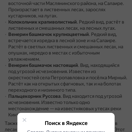
восточной части Маслянинского района, на Салаире.
Произрастает в лиственных лесах, зарослях
кустарников, на лугах.
Колокольчик крапиволистный
.
Редкий вид, растёт в
лиственных и смешанных лесах, на лесных лугах.
Венерин башмачок крупноцветный
.
Редкий вид,
встречается изредка в лесной зоне и на Салаире.
Растёт в светлых лиственных и смешанных лесах, на
опушках, нередко в местах с избыточным
увлажнением.
Венерин башмачок настоящий
.
Вид, находящийся
под угрозой исчезновения.
Известен из
окрестностей села Петропавловка и посёлка Мирный.
Растёт как на открытых сфагновых, так и на болотах
переходного и низинного типа.
Пальцекорник Руссова
.
Вид находится под угрозой
исчезновения.
Известно только одно
местонахождение — на известняковых утесах реки
Кинтереп у бывшей деревни Перелешино.
Поиск в Яндексе
Также к редким видам растений, встречающимся в
лесах, можно отнести
страусник обыкновенный
.
Этот