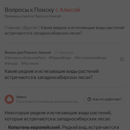
Вопросы к Поиску 
с Алисой
Примеры ответов Поиска с Алисой
Главная
/
Другое
/
Какие редкие и исчезающие виды растений
встречаются в западносибирских лесах?
Вопрос для Поиска с Алисой
21 февраля
#ЗападносибирскиеЛеса
#РедкиеВиды
#ИсчезающиеВиды
#Флора
#Растения
Какие редкие и исчезающие виды растений
встречаются в западносибирских лесах?
Алиса
Как это работает?
На основе источников, возможны неточности
Некоторые редкие и исчезающие виды растений,
которые встречаются в западносибирских лесах:
Копытень европейский
.
Редкий вид, встречается в