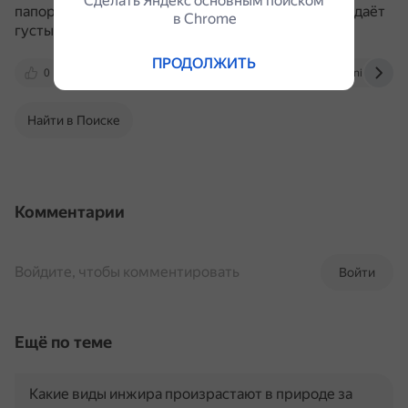
Сделать Яндекс основным поиском
папоротник с крупными, перистыми листьями создаёт
в Сhrome
густые заросли в лесах и на берегах рек.
ПРОДОЛЖИТЬ
0
infourok.ru
dzen.ru
cyberleninka.ru
Найти в Поиске
Комментарии
Войдите, чтобы комментировать
Войти
Ещё по теме
Какие виды инжира произрастают в природе за