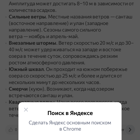
Амплитуда может достигать 8–10 м в зависимости от
количества осадков.
Сильные ветры
.
Местные названия ветров — санташ
(восточное направление) и улан (западное
направление).
Сезоны самого сильного
ветра — ноябрь и апрель-май.
Внезапные штормы
.
Ветер скоростью 20 м/с и до 30–
40 м/с может удерживаться на западе и востоке
озера в течение суток, сопровождаясь резким
ростом атмосферного давления.
Южный шквал
.
Он проходит на южном побережье
озера со скоростью до 25 м/с и более и длится от
нескольких минут до нескольких часов.
Смерчи
(куюн).
Возникают, когда над озером
встречаются санташ и улан.
Квадратные волны
.
Чаще всего появляются, когда
ветер гонит волны в одном направлении, а морское
Поиск в Яндексе
течение — в другом.
Сделать Яндекс основным поиском
в Сhrome
0
geosfera.org
ca-c.org.ru
dzen.ru