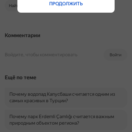
ПРОДОЛЖИТЬ
Найти в Поиске
Комментарии
Войдите, чтобы комментировать
Войти
Ещё по теме
Почему водопад Капусбаши считается одним из
самых красивых в Турции?
Почему парк Erdemli Çamlığı считается важным
природным объектом региона?