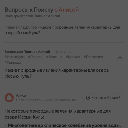
Вопросы к Поиску 
с Алисой
Примеры ответов Поиска с Алисой
Главная
/
Другое
/
Какие природные явления характерны для
озера Иссык-Куль?
Вопрос для Поиска с Алисой
10 августа
#ИссыкКуль
#ПриродныеЯвления
#Климат
#География
#Природа
Какие природные явления характерны для озера
Иссык-Куль?
Алиса
Как это работает?
На основе источников, возможны неточности
Некоторые природные явления, характерные для
озера Иссык-Куль:
Многолетнее циклическое колебание уровня воды
.