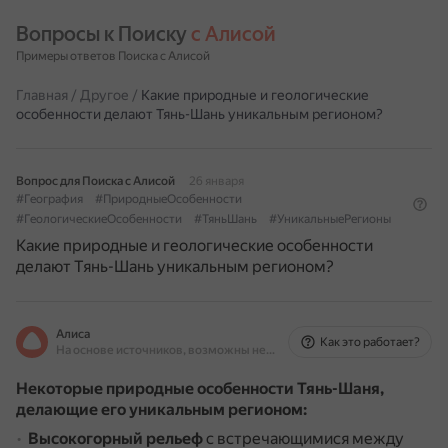
Вопросы к Поиску 
с Алисой
Примеры ответов Поиска с Алисой
Главная
/
Другое
/
Какие природные и геологические
особенности делают Тянь-Шань уникальным регионом?
Вопрос для Поиска с Алисой
26 января
#География
#ПриродныеОсобенности
#ГеологическиеОсобенности
#ТяньШань
#УникальныеРегионы
Какие природные и геологические особенности
делают Тянь-Шань уникальным регионом?
Алиса
Как это работает?
На основе источников, возможны неточности
Некоторые природные особенности Тянь-Шаня,
делающие его уникальным регионом:
Высокогорный рельеф
с встречающимися между