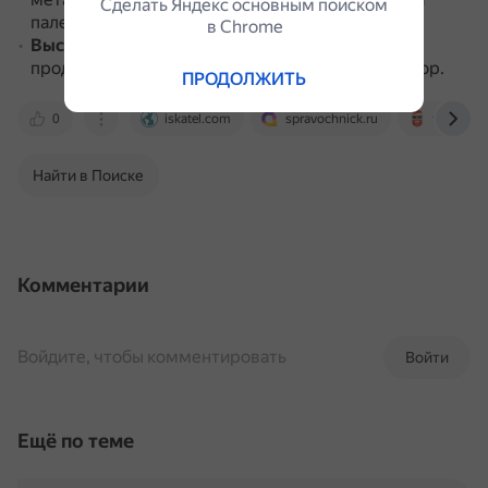
Сделать Яндекс основным поиском
палеозоя и докембрия.
в Сhrome
Высокая сейсмоактивность
.
Это обусловлено
продолжающимся до сих пор формированием гор.
ПРОДОЛЖИТЬ
0
iskatel.com
spravochnick.ru
travelask.
Найти в Поиске
Комментарии
Войдите, чтобы комментировать
Войти
Ещё по теме