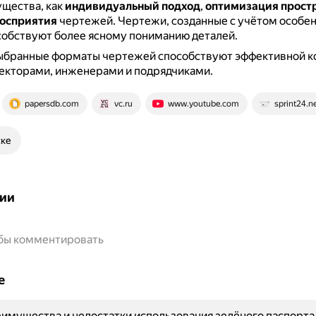
щества, как
индивидуальный подход
,
оптимизация прост
осприятия
чертежей.
Чертежи, созданные с учётом особе
собствуют более ясному пониманию деталей.
ыбранные форматы чертежей способствуют эффективной 
екторами, инженерами и подрядчиками.
papersdb.com
vc.ru
www.youtube.com
sprint24.n
ске
ии
обы комментировать
е
имущества и недостатки использования зелёного паспорта