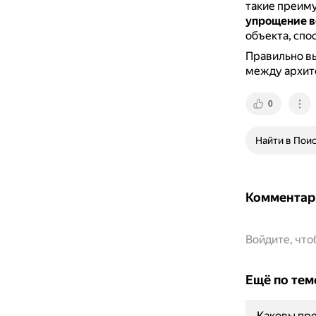
такие преиму
упрощение в
объекта, спо
Правильно в
между архит
0
Найти в Пои
Комментар
Войдите, чт
Ещё по тем
Каковы пре