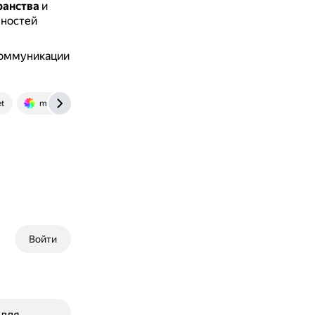
ранства
и
нностей
коммуникации
et
mainthebest.com
Войти
 для