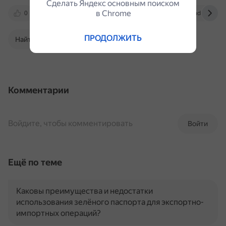
Сделать Яндекс основным поиском
в Сhrome
0
www.bn.ru
domclick.ru
yandex.ru
ПРОДОЛЖИТЬ
Найти в Поиске
Комментарии
Войдите, чтобы комментировать
Войти
Ещё по теме
Каковы преимущества и недостатки
использования зелёного паспорта для экспортно-
импортных операций?