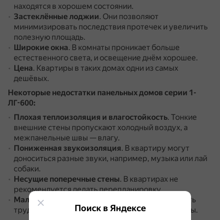
находятся в хорошем состоянии.
Застеклённые лоджии
.
Они позволяют
минимизировать последствия протечек и увеличить
полезную площадь.
Широкие окна
.
В комнаты проникает больше
естественного света, и освещение днём хорошее.
Цена
.
Квартиры в таких домах одни из самых
дешёвых.
Некоторые недостатки панельных домов серии 1-
ЛГ-600:
Плохая теплоизоляция и влагостойкость
.
Тонкие
внешние стены пропускают холодный воздух, а
межпанельные швы — влагу.
Пониженная звукоизоляция
.
В квартиру могут
доноситься разные звуки, например, музыка или лай
собаки.
Несущие поперечные стены
.
В квартирах не
рекомендуется делать перепланировку.
Маленькие кухни и ванные комнаты
.
Могут быть
Поиск в Яндексе
трудности с расположением стиральной машины.