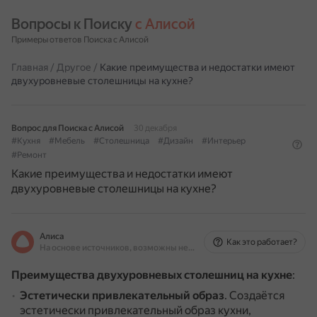
Вопросы к Поиску 
с Алисой
Примеры ответов Поиска с Алисой
Главная
/
Другое
/
Какие преимущества и недостатки имеют
двухуровневые столешницы на кухне?
Вопрос для Поиска с Алисой
30 декабря
#Кухня
#Мебель
#Столешница
#Дизайн
#Интерьер
#Ремонт
Какие преимущества и недостатки имеют
двухуровневые столешницы на кухне?
Алиса
Как это работает?
На основе источников, возможны неточности
Преимущества двухуровневых столешниц на кухне
:
Эстетически привлекательный образ
.
Создаётся
эстетически привлекательный образ кухни,