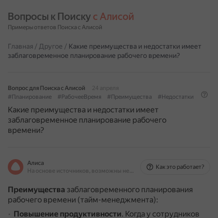
Вопросы к Поиску 
с Алисой
Примеры ответов Поиска с Алисой
Главная
/
Другое
/
Какие преимущества и недостатки имеет
заблаговременное планирование рабочего времени?
Вопрос для Поиска с Алисой
24 апреля
#Планирование
#РабочееВремя
#Преимущества
#Недостатки
Какие преимущества и недостатки имеет
заблаговременное планирование рабочего
времени?
Алиса
Как это работает?
На основе источников, возможны неточности
Преимущества
заблаговременного планирования
рабочего времени (тайм-менеджмента):
Повышение продуктивности
.
Когда у сотрудников