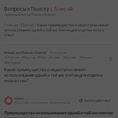
Вопросы к Поиску 
с Алисой
Примеры ответов Поиска с Алисой
Главная
/
Другое
/
Какие преимущества и недостатки имеет
использование одной и той же плитки для отделки пола и
стен?
Вопрос для Поиска с Алисой
21 февраля
#Отделка
#Плитка
#Пол
#Стены
#Дизайн
#Ремонт
#Интерьер
Какие преимущества и недостатки имеет
использование одной и той же плитки для отделки
пола и стен?
Алиса
Как это работает?
На основе источников, возможны неточности
Преимущества использования одной и той же плитки