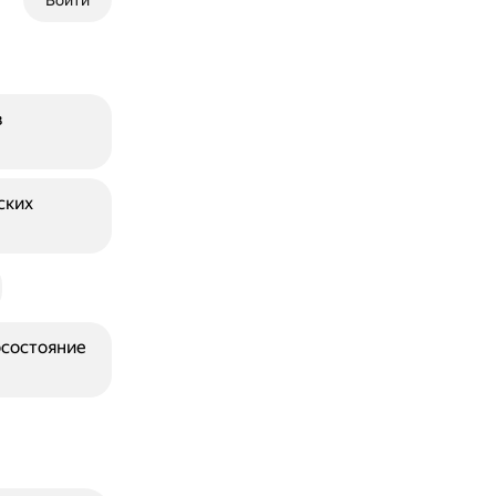
Войти
в
ских
осостояние