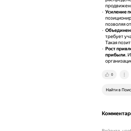
продвижен
Усиление 
позиционир
позволяя от
Объединен
требует уч
Такая пози
Рост привл
прибыли
.
И
организаци
0
Найти в Пои
Комментар
Войдите, чт