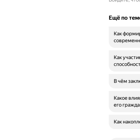
Ещё по тем
Как форми
современн
Как участи
способнос
В чём закл
Какое влия
его гражда
Как накопл