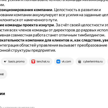
ии.
позиционирования компании
.
Целостность в развитии и
овании компании аккумулирует все усилия на заданные цел
клоняться от намеченного пути.
ие команды проекта изнутри
.
За счёт своей целостности э
астия всех членов команды от директоров до рядовых испол
тивная совместная работа станет отличным тимбилдингом.
екательности компании для клиентов и, как следствие, у
нтеграция областей управления вызывает преобразование
онной структуры предприятия.
basis.promo
tenchat.ru
vk.com
cyberleninka.ru
ске
ии
обы комментировать