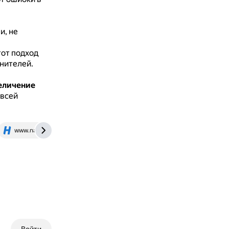
и, не
тот подход
нителей.
величение
 всей
www.napishem.ru