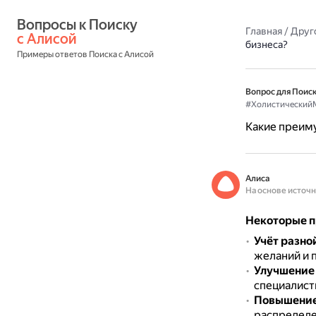
Вопросы к Поиску 
Главная
/
Друг
с Алисой
бизнеса?
Примеры ответов Поиска с Алисой
Вопрос для Поиск
#Холистический
Какие преиму
Алиса
На основе источ
Некоторые п
Учёт разно
желаний и 
Улучшение
специалисты
Повышение
распределе