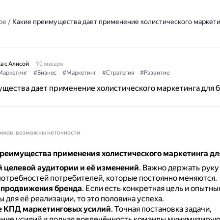
ое
/
Какие преимущества дает применение холистического маркети
а с Алисой
10 января
Маркетинг
#Бизнес
#Маркетинг
#Стратегия
#Развитие
щества дает применение холистического маркетинга для 
ников, возможны неточности
реимущества применения холистического маркетинга для
й целевой аудитории и её изменений
.
Важно держать руку 
потребностей потребителей, которые постоянно меняются.
 продвижения бренда
.
Если есть конкретная цель и опытны
 для её реализации, то это половина успеха.
 КПД маркетинговых усилий
.
Точная постановка задачи,
ние усилий и полная вовлечённость команды минимизирую