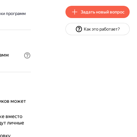
Задать новый вопрос
вки программ
Как это работает?
рамм
иков может
же вместо
дут личные
новку