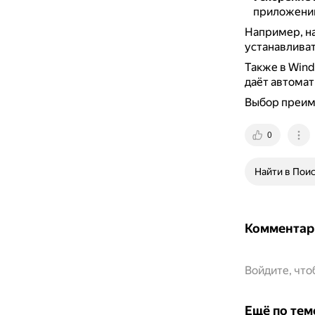
приложений,
Например, н
устанавливат
Также в Wind
даёт автома
Выбор преиму
0
Найти в Пои
Комментар
Войдите, чт
Ещё по тем