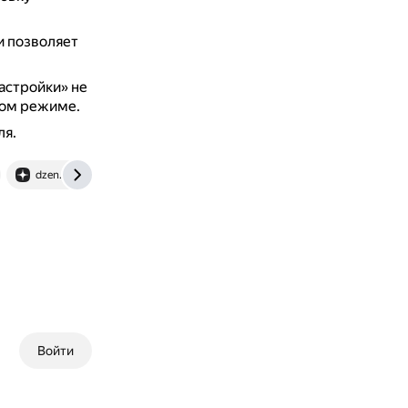
и позволяет
астройки» не
вом режиме.
ля.
dzen.ru
www.cyberforum.ru
Войти