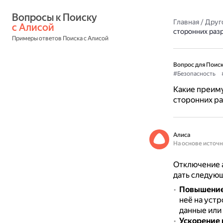
Вопросы к Поиску 
Главная
/
Друг
с Алисой
сторонних раз
Примеры ответов Поиска с Алисой
Вопрос для Поиск
#Безопасность
Какие преим
сторонних р
Алиса
На основе источ
Отключение 
дать следую
Повышение
неё на уст
данные или 
Ускорение 