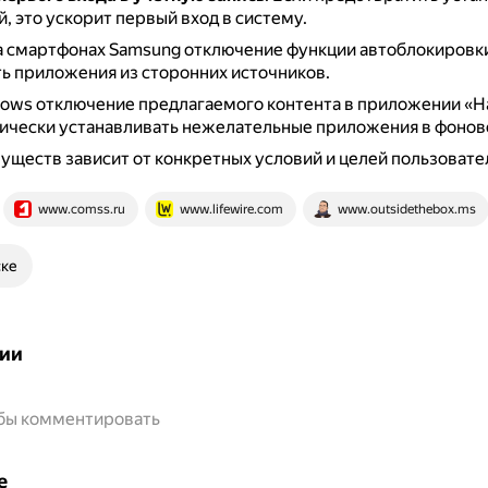
 это ускорит первый вход в систему.
а смартфонах Samsung отключение функции автоблокировк
ь приложения из сторонних источников.
ows отключение предлагаемого контента в приложении «Н
тически устанавливать нежелательные приложения в фоно
ществ зависит от конкретных условий и целей пользовате
www.comss.ru
www.lifewire.com
www.outsidethebox.ms
ске
ии
обы комментировать
е