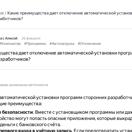
ое
/
Какие преимущества дает отключение автоматической устано
работчиков?
а с Алисой
26 февраля
#Компьютер
#Программы
#Автозагрузка
#Отключение
ущества дает отключение автоматической установки прог
азработчиков?
ников, возможны неточности
автоматической установки программ сторонних разработч
щие преимущества:
 безопасности
.
Вместе с установщиком программы или да
ройство могут попасть опасные приложения, которые выкра
деньги с банковского счёта.
первого входа в учётную запись
.
Если предотвратить уста