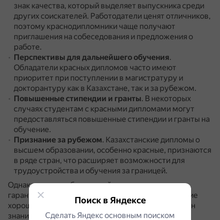
знак качества, который выделяет выпускника среди
других соискателей.
Работодатели ценят отличников,
поэтому краснодипломники чаще получают
приглашения на собеседования и предложения о
работе.
Перспективы для дальнейшего обучения
.
Обладатели красных дипломов часто имеют
приоритет при поступлении в магистратуру и
докторантуру как в Казахстане, так и за рубежом.
Повышенные стипендии и гранты
.
В некоторых
случаях студентам с красными дипломами могут
предоставляться повышенные стипендии и гранты на
обучение.
Признание за рубежом
.
Казахстанские дипломы о
высшем образовании, особенно красные, признаются
в ряде стран, что расширяет возможности для
трудоустройства и обучения за границей.
Однако сам по себе красный диплом ничего не
гарантирует.
Чтобы увеличить шансы на получение
Поиск в Яндексе
хорошей работы, диплом должен быть подкреплён
Сделать Яндекс основным поиском
знаниями и практическим опытом.