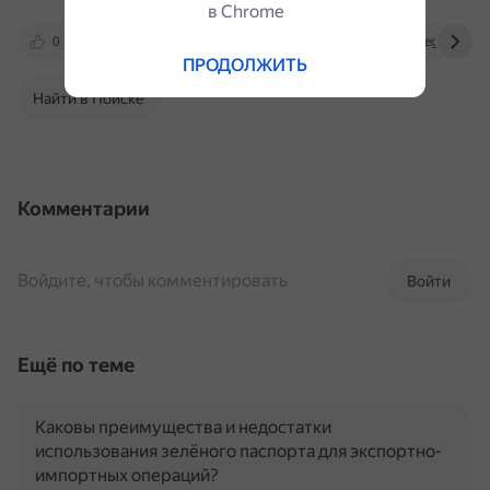
в Сhrome
0
graph.org
profinance.kz
telegra.ph
ПРОДОЛЖИТЬ
Найти в Поиске
Комментарии
Войдите, чтобы комментировать
Войти
Ещё по теме
Каковы преимущества и недостатки
использования зелёного паспорта для экспортно-
импортных операций?