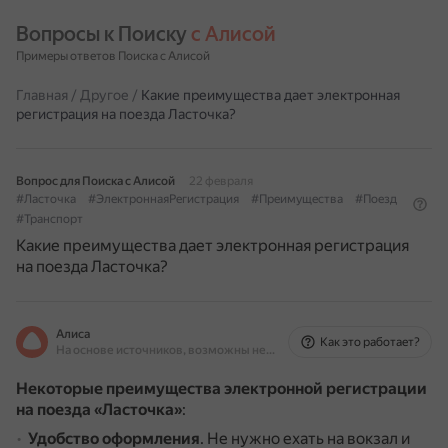
Вопросы к Поиску 
с Алисой
Примеры ответов Поиска с Алисой
Главная
/
Другое
/
Какие преимущества дает электронная
регистрация на поезда Ласточка?
Вопрос для Поиска с Алисой
22 февраля
#Ласточка
#ЭлектроннаяРегистрация
#Преимущества
#Поезд
#Транспорт
Какие преимущества дает электронная регистрация
на поезда Ласточка?
Алиса
Как это работает?
На основе источников, возможны неточности
Некоторые преимущества электронной регистрации
на поезда «Ласточка»
:
Удобство оформления
.
Не нужно ехать на вокзал и