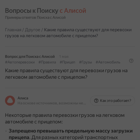
Вопросы к Поиску 
с Алисой
Примеры ответов Поиска с Алисой
Главная
/
Другое
/
Какие правила существуют для перевозки
грузов на легковом автомобиле с прицепом?
Вопрос для Поиска с Алисой
1 мая
#Автоперевозки
#Правила
#Прицеп
#Грузы
#Автомобиль
Какие правила существуют для перевозки грузов на
легковом автомобиле с прицепом?
Алиса
Как это работает?
На основе источников, возможны неточности
Некоторые правила перевозки грузов на легковом
автомобиле с прицепом:
Запрещено превышать предельную массу загрузки
прицепа
.
Для разных категорий транспортных