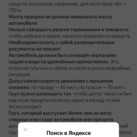
средств она разная, например, для категории «В» —
750 кг.
Масса прицепа не должна превышать массу
автомобиля
.
Нельзя совершать резкие торможения и повороты
,
чтобы избежать крена, заноса и переворота прицепа.
Необходимо возить с собой разрешительные
документы на прицеп
.
Автомобиль должен быть оснащён зеркалами
заднего вида на удлинённых кронштейнах
.
Это
позволит улучшить обзор и снизить риски аварийных
ситуаций.
Допустимая скорость движения с прицепом
снижена
: по городу — 40 км/ч, по трассе — 70 км/ч.
Груз нужно размещать так
, чтобы центр тяжести был
над осью прицепа (если ось одна) и между осями
(если оси две).
Груз, который выступает более чем на метр
спереди или сзади автомобиля или прицепа
,
должен быть обозначен знаком «Крупногабаритный
груз» (квадрат с диагональными полосами красного и
Поиск в Яндексе