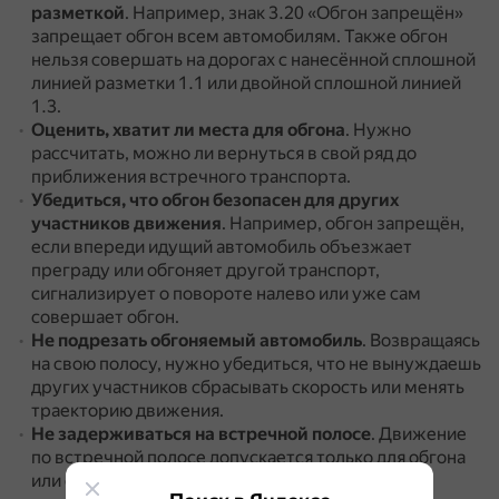
разметкой
.
Например, знак 3.20 «Обгон запрещён»
запрещает обгон всем автомобилям.
Также обгон
нельзя совершать на дорогах с нанесённой сплошной
линией разметки 1.1 или двойной сплошной линией
1.3.
Оценить, хватит ли места для обгона
.
Нужно
рассчитать, можно ли вернуться в свой ряд до
приближения встречного транспорта.
Убедиться, что обгон безопасен для других
участников движения
.
Например, обгон запрещён,
если впереди идущий автомобиль объезжает
преграду или обгоняет другой транспорт,
сигнализирует о повороте налево или уже сам
совершает обгон.
Не подрезать обгоняемый автомобиль
.
Возвращаясь
на свою полосу, нужно убедиться, что не вынуждаешь
других участников сбрасывать скорость или менять
траекторию движения.
Не задерживаться на встречной полосе
.
Движение
по встречной полосе допускается только для обгона
или объезда препятствия, поэтому её нужно