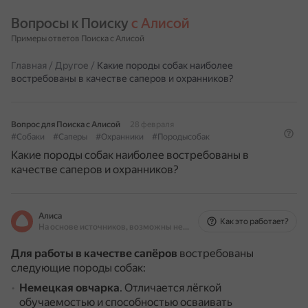
Вопросы к Поиску 
с Алисой
Примеры ответов Поиска с Алисой
Главная
/
Другое
/
Какие породы собак наиболее
востребованы в качестве саперов и охранников?
Вопрос для Поиска с Алисой
28 февраля
#Собаки
#Саперы
#Охранники
#Породысобак
Какие породы собак наиболее востребованы в
качестве саперов и охранников?
Алиса
Как это работает?
На основе источников, возможны неточности
Для работы в качестве сапёров
востребованы
следующие породы собак:
Немецкая овчарка
.
Отличается лёгкой
обучаемостью и способностью осваивать