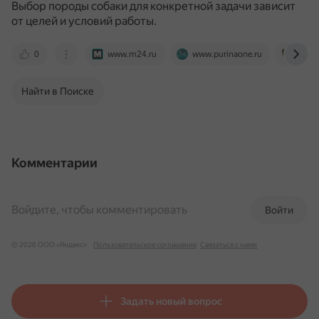
Выбор породы собаки для конкретной задачи зависит
от целей и условий работы.
0
www.m24.ru
www.purinaone.ru
regul
Найти в Поиске
Комментарии
Войдите, чтобы комментировать
Войти
© 2026 ООО «Яндекс»
Пользовательское соглашение
Связаться с нами
Задать новый вопрос