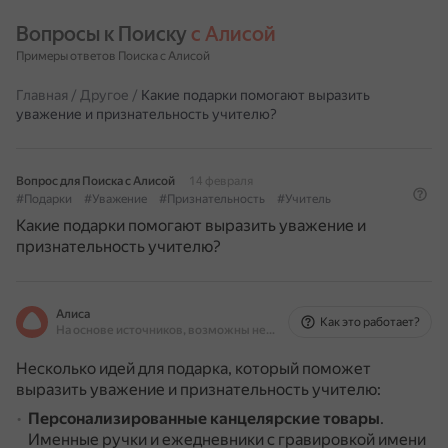
Вопросы к Поиску 
с Алисой
Примеры ответов Поиска с Алисой
Главная
/
Другое
/
Какие подарки помогают выразить
уважение и признательность учителю?
Вопрос для Поиска с Алисой
14 февраля
#Подарки
#Уважение
#Признательность
#Учитель
Какие подарки помогают выразить уважение и
признательность учителю?
Алиса
Как это работает?
На основе источников, возможны неточности
Несколько идей для подарка, который поможет
выразить уважение и признательность учителю:
Персонализированные канцелярские товары
.
Именные ручки и ежедневники с гравировкой имени