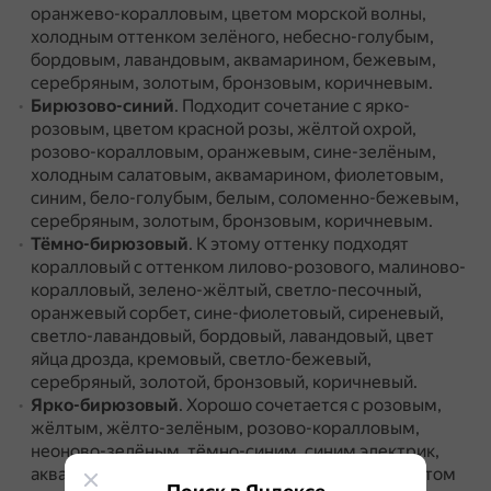
оранжево-коралловым, цветом морской волны,
холодным оттенком зелёного, небесно-голубым,
бордовым, лавандовым, аквамарином, бежевым,
серебряным, золотым, бронзовым, коричневым.
Бирюзово-синий
.
Подходит сочетание с ярко-
розовым, цветом красной розы, жёлтой охрой,
розово-коралловым, оранжевым, сине-зелёным,
холодным салатовым, аквамарином, фиолетовым,
синим, бело-голубым, белым, соломенно-бежевым,
серебряным, золотым, бронзовым, коричневым.
Тёмно-бирюзовый
.
К этому оттенку подходят
коралловый с оттенком лилово-розового, малиново-
коралловый, зелено-жёлтый, светло-песочный,
оранжевый сорбет, сине-фиолетовый, сиреневый,
светло-лавандовый, бордовый, лавандовый, цвет
яйца дрозда, кремовый, светло-бежевый,
серебряный, золотой, бронзовый, коричневый.
Ярко-бирюзовый
.
Хорошо сочетается с розовым,
жёлтым, жёлто-зелёным, розово-коралловым,
неоново-зелёным, тёмно-синим, синим электрик,
аквамарином, тёмно-розовым, пурпурным, цветом