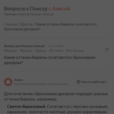
Вопросы к Поиску 
с Алисой
Примеры ответов Поиска с Алисой
Главная
/
Другое
/
Какие оттенки бирюзы сочетаются с
бронзовым декором?
Вопрос для Поиска с Алисой
14 октября
#Бирюза
#Бронза
#Декор
#Оттенки
#Сочетание
Какие оттенки бирюзы сочетаются с бронзовым
декором?
Алиса
Как это работает?
На основе источников, возможны неточности
Для сочетания с бронзовым декором подходят разные
оттенки бирюзы, например:
Светло-бирюзовый
.
Сочетается с персико-розовым,
кармином, золотисто-жёлтым, розово-коралловым,