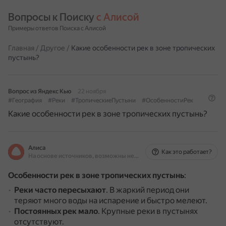
Вопросы к Поиску 
с Алисой
Примеры ответов Поиска с Алисой
Главная
/
Другое
/
Какие особенности рек в зоне тропических
пустынь?
Вопрос из Яндекс Кью
22 ноября
#География
#Реки
#ТропическиеПустыни
#ОсобенностиРек
Какие особенности рек в зоне тропических пустынь?
Алиса
Как это работает?
На основе источников, возможны неточности
Особенности рек в зоне тропических пустынь
:
Реки часто пересыхают
.
В жаркий период они
теряют много воды на испарение и быстро мелеют.
Постоянных рек мало
.
Крупные реки в пустынях
отсутствуют.