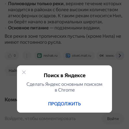
Полноводны только реки
, верхнее течение которых
находится в районах с более высоким количеством
атмосферных осадков.
К таким рекам относится Нил,
он берёт начало в экваториальных широтах.
Основное питание
— подземными водами.
Все реки в зоне тропических пустынь (кроме Нила) не
имеют постоянного русла.
0
reshak.ru
otvet.mail.ru
www.euroki.or
Найти в Поиске
Поиск в Яндексе
Сделать Яндекс основным поиском
в Сhrome
Комментарии
ПРОДОЛЖИТЬ
Войдите, чтобы комментировать
Войти