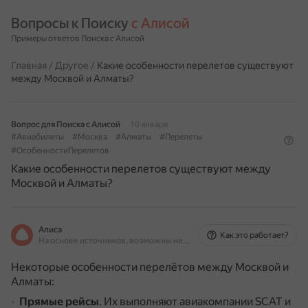
Вопросы к Поиску 
с Алисой
Примеры ответов Поиска с Алисой
Главная
/
Другое
/
Какие особенности перелетов существуют
между Москвой и Алматы?
Вопрос для Поиска с Алисой
10 января
#Авиабилеты
#Москва
#Алматы
#Перелеты
#ОсобенностиПерелетов
Какие особенности перелетов существуют между
Москвой и Алматы?
Алиса
Как это работает?
На основе источников, возможны неточности
Некоторые особенности перелётов между Москвой и
Алматы:
Прямые рейсы
.
Их выполняют авиакомпании SCAT и