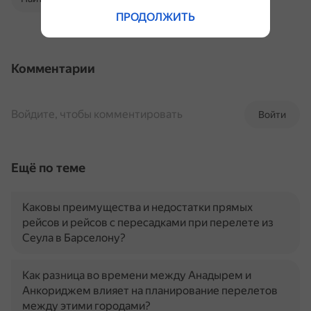
ПРОДОЛЖИТЬ
Комментарии
Войдите, чтобы комментировать
Войти
Ещё по теме
Каковы преимущества и недостатки прямых
рейсов и рейсов с пересадками при перелете из
Сеула в Барселону?
Как разница во времени между Анадырем и
Анкориджем влияет на планирование перелетов
между этими городами?