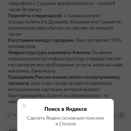
«Аэрофлот».
Среднее время перелёта — около 4
часов 38 минут.
Перелёты с пересадкой
.
Стыковка может
осуществляться в Душанбе, Бишкеке или Ташкенте,
время пересадки обычно составляет не менее 6
часов.
Расстояние между городами
.
Оно составляет 3105
километров.
Инфраструктура аэропорта Алматы
.
Он имеет
хорошо развитую инфраструктуру и предоставляет
пассажирам все необходимые услуги, включая кафе,
магазины, банкоматы.
Гражданам России
можно летать по внутреннему
паспорту
, но в этом случае придётся заполнить
миграционные карточки, которые выдают
бортпроводники.
Если есть загранпаспорт, то
заполнять карточку не нужно.
Поиск в Яндексе
0
travelask.ru
dzen.ru
avticket.ru
Сделать Яндекс основным поиском
в Сhrome
Найти в Поиске