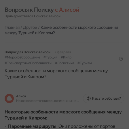
Вопросы к Поиску 
с Алисой
Примеры ответов Поиска с Алисой
Главная
/
Другое
/
Какие особенности морского сообщения
между Турцией и Кипром?
Вопрос для Поиска с Алисой
7 февраля
#МорскоеСообщение
#Турция
#Кипр
#ТранспортныеОсобенности
#Логистика
#Туризм
Какие особенности морского сообщения между
Турцией и Кипром?
Алиса
Как это работает?
На основе источников, возможны неточности
Некоторые особенности морского сообщения между
Турцией и Кипром:
Паромные маршруты
.
Они проложены от портов