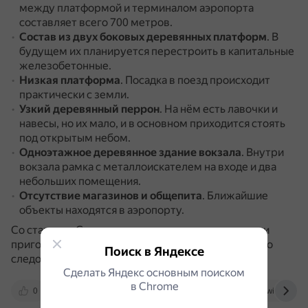
между платформой и терминалом аэропорта
составляет всего 700 метров.
Состав из двух боковых деревянных платформ
.
В
будущем их планируется перестроить в капитальные
железобетонные.
Низкая платформа
.
Посадка в поезд происходит
практически с земли.
Узкий деревянный перрон
.
На нём есть лавочки и
навесы, но их мало, и в основном приходится стоять
под открытым небом.
Одноэтажное деревянное здание вокзала
.
Внутри
вокзала рамка с металлоискателем на входе и два
небольших помещения.
Отсутствие магазинов и общепита
.
Ближайшие
объекты находятся в аэропорту.
Со станции «Стригино» отправляются городские и
пригородные электрички, а также поезда дальнего
Поиск в Яндексе
следования.
Сделать Яндекс основным поиском
в Сhrome
0
newsnn.ru
otzovik.com
ru.wikipedia.o