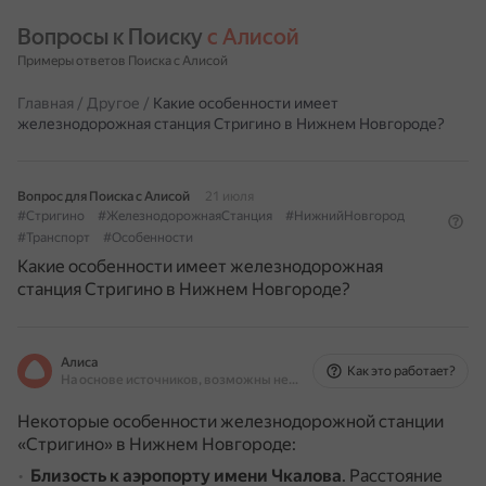
Вопросы к Поиску 
с Алисой
Примеры ответов Поиска с Алисой
Главная
/
Другое
/
Какие особенности имеет
железнодорожная станция Стригино в Нижнем Новгороде?
Вопрос для Поиска с Алисой
21 июля
#Стригино
#ЖелезнодорожнаяСтанция
#НижнийНовгород
#Транспорт
#Особенности
Какие особенности имеет железнодорожная
станция Стригино в Нижнем Новгороде?
Алиса
Как это работает?
На основе источников, возможны неточности
Некоторые особенности железнодорожной станции
«Стригино» в Нижнем Новгороде:
Близость к аэропорту имени Чкалова
.
Расстояние