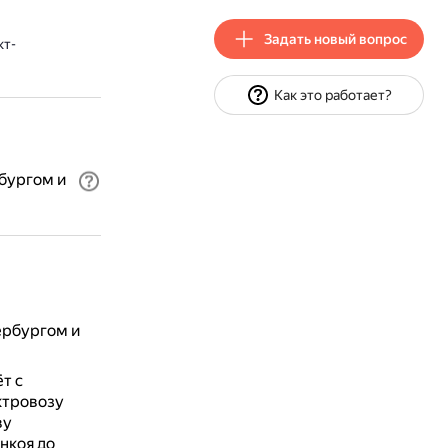
Задать новый вопрос
кт-
Как это работает?
бургом и
ербургом и
т с
ктровозу
ву
нкоя до