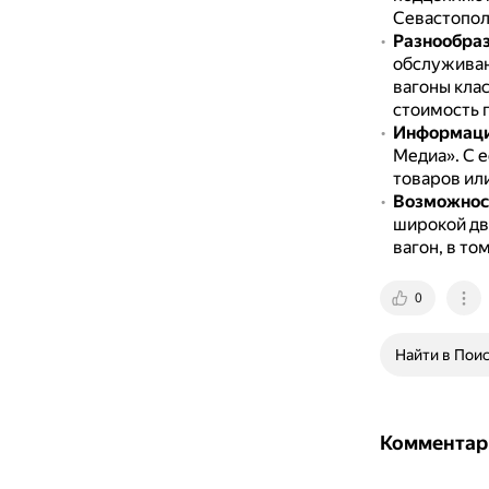
Севастопол
Разнообраз
обслуживан
вагоны кла
стоимость 
Информаци
Медиа».
С е
товаров или
Возможнос
широкой дв
вагон, в то
0
Найти в Пои
Комментар