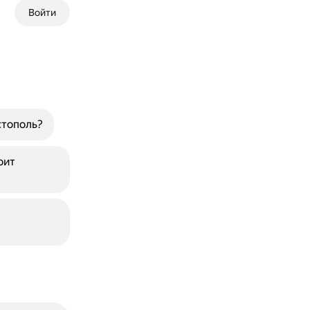
Войти
стополь?
оит