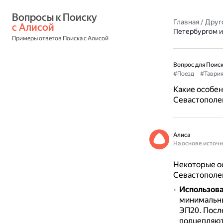
Вопросы к Поиску 
Главная
/
Друг
с Алисой
Петербургом и
Примеры ответов Поиска с Алисой
Вопрос для Поиск
#Поезд
#Таври
Какие особен
Севастополе
Алиса
На основе источ
Некоторые ос
Севастополе
Использова
минимальны
ЭП20.
После
подцепляют