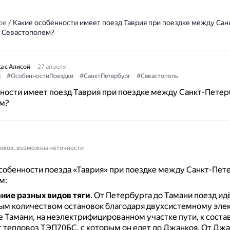
ое
/
Какие особенности имеет поезд Таврия при поездке между Сан
 Севастополем?
а с Алисой
27 апреля
я
#ОсобенностиПоездки
#СанктПетербург
#Севастополь
ности имеет поезд Таврия при поездке между Санкт-Петер
м?
ников, возможны неточности
обенности поезда «Таврия» при поездке между Санкт-Пет
м:
ние разных видов тяги
.
От Петербурга до Тамани поезд идё
м количеством остановок благодаря двухсистемному эле
 Тамани, на неэлектрифицированном участке пути, к соста
 тепловоз ТЭП70БС, с которым он едет до Джанкоя.
От Джа