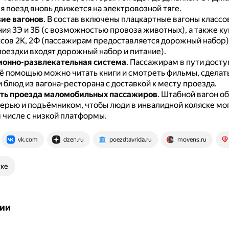
я поезд вновь движется на электровозной тяге.
ие вагонов
.
В состав включены плацкартные вагоны классо
ия 3Э и 3Б (с возможностью провоза животных), а также к
ссов 2К, 2Ф (пассажирам предоставляется дорожный набор) 
поездки входят дорожный набор и питание).
онно-развлекательная система
.
Пассажирам в пути досту
ё помощью можно читать книги и смотреть фильмы, сделать
 блюд из вагона-ресторана с доставкой к месту проезда.
ть проезда маломобильных пассажиров
.
Штабной вагон о
ерью и подъёмником, чтобы люди в инвалидной коляске мог
м числе с низкой платформы.
vk.com
dzen.ru
poezdtavrida.ru
movens.ru
ске
ии