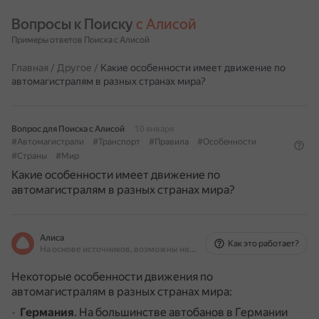
Вопросы к Поиску 
с Алисой
Примеры ответов Поиска с Алисой
Главная
/
Другое
/
Какие особенности имеет движение по
автомагистралям в разных странах мира?
Вопрос для Поиска с Алисой
10 января
#Автомагистрали
#Транспорт
#Правила
#Особенности
#Страны
#Мир
Какие особенности имеет движение по
автомагистралям в разных странах мира?
Алиса
Как это работает?
На основе источников, возможны неточности
Некоторые особенности движения по
автомагистралям в разных странах мира:
Германия
. На большинстве автобанов в Германии