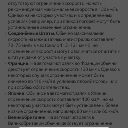
отсутствуют ограничения скорости, но есть
рекомендуемая максимальная скорость в 130 км/ч.
Однако на некоторых участках и в определённых
условиях (например, при плохой погоде) могут быть
установлены временные ограничения.
Соединённые Штаты
. Обычно максимальная
скорость на межштатных магистралях составляет
70–75 миль в час (около 113–121 км/ч), но
ограничения скорости могут различаться от штата к
штату и даже от участка к участку.
Франция
. На автомагистралях во Франции обычно
действует ограничение скорости 130 км/ч.
Однако в
некоторых случаях ограничение может быть
снижено до 110 км/ч в условиях плохой погоды или
при особых обстоятельствах.
Япония
. Обычно на автомагистралях в Японии
ограничение скорости составляет 100 км/ч, но на
некоторых участках могут быть установлены более
низкие ограничения, например, 80 км/ч или 60 км/ч.
Великобритания
. На автомагистралях в
Великобритании обычно действует ограничение