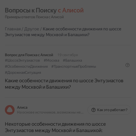
Вопросы к Поиску 
с Алисой
Примеры ответов Поиска с Алисой
Главная
/
Другое
/
Какие особенности движения по шоссе
Энтузиастов между Москвой и Балашихи?
Вопрос для Поиска с Алисой
19 сентября
#ШоссеЭнтузиастов
#Москва
#Балашиха
#ОсобенностиДвижения
#ТранспортныеПроблемы
#ДорожнаяСитуация
Какие особенности движения по шоссе Энтузиастов
между Москвой и Балашихи?
Алиса
Как это работает?
На основе источников, возможны неточности
Некоторые особенности движения по шоссе
Энтузиастов между Москвой и Балашихой: