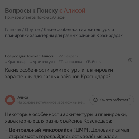
Вопросы к Поиску 
с Алисой
Примеры ответов Поиска с Алисой
Главная
/
Другое
/
Какие особенности архитектуры и
планировки характерны для разных районов Краснодара?
Вопрос для Поиска с Алисой
22 февраля
#Краснодар
#Архитектура
#Планировка
#Районы
Какие особенности архитектуры и планировки
характерны для разных районов Краснодара?
Алиса
Как это работает?
На основе источников, возможны неточности
Некоторые особенности архитектуры и планировки,
характерные для разных районов Краснодара:
Центральный микрорайон (ЦМР)
.
Деловая и самая
старая часть города.
Здесь есть зелёные аллеи,