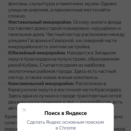
фонтаны, скульптуры и памятники, музеи.
Однако
улицы не широкие, а парковочные места найти
сложно.
Фестивальный микрорайон
.
Основу жилого фонда
составляют дома старой планировки: «хрущёвки» и
панельные дома.
Частный сектор расположен между
улицами Гагарина и Северной, а в северной части
микрорайона есть элитная застройка.
Юбилейный микрорайон
.
Находится в Западном
округе Краснодара на полуострове, образованном
рекой Кубань.
Считается одним из наиболее
экологичных районов города.
Здесь есть частный
сектор, а также новые жилые комплексы.
Комсомольский микрорайон
.
Расположен в
Карасунском округе в восточной части Краснодара.
Здесь одна из лучших в городе транспортных сетей:
два маршрута трамваев и два — троллейбусов, есть
автобусы и маршрутки.
Поиск в Яндексе
Кроме того, для всех районов Краснодара характерно
Сделать Яндекс основным поиском
сочетание цветового решения застройки и
в Сhrome
окружающей растительности: деревьев и кустарников.