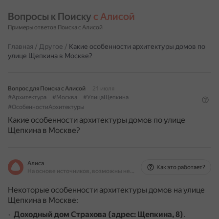
Вопросы к Поиску 
с Алисой
Примеры ответов Поиска с Алисой
Главная
/
Другое
/
Какие особенности архитектуры домов по
улице Щепкина в Москве?
Вопрос для Поиска с Алисой
21 июля
#Архитектура
#Москва
#УлицаЩепкина
#ОсобенностиАрхитектуры
Какие особенности архитектуры домов по улице
Щепкина в Москве?
Алиса
Как это работает?
На основе источников, возможны неточности
Некоторые особенности архитектуры домов на улице
Щепкина в Москве:
Доходный дом Страхова (адрес: Щепкина, 8)
.