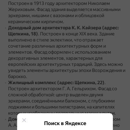
Построен в 1913 году архитектором Николаем
Жериховым.
Фасад здания выделяется массивными
эркерами, нишами с вазонами и облицовкой
керамическим кирпичом.
Доходный дом архитектора К. К. Кайзера (адрес:
Щепкина, 18)
.
Построен в конце XIX века.
Здание
выполнено в стиле эклектики, что отражает
сочетание различных архитектурных форм и
элементов.
Фасад оформлен с использованием
декоративных элементов, характерных для
европейских архитектурных традиций.
Здесь можно
увидеть элементы архитектуры эпохи Возрождения и
барокко.
Жилищный комплекс (адрес: Щепкина, 22)
.
Построен архитектором Г. А. Гельрихом.
Фасад со
сложной обработкой: центр выделен двумя
эркерами, соединёнными балконом, с глубокими
лоджиями и большими пилястрами, на капителях
которых изображены театральные маски и путти.
Дом 20 (адрес: Щепкина)
.
Построен архитектором
Поиск в Яндексе
А. А. Никифоровым в 1889 году.
Здание надстроено