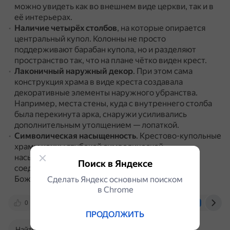
можно увидеть как во внешнем виде церкви, так и в
её интерьерах.
Наличие четырёх столбов
, на которые опирается
центральный купол.
Колонны не просто
поддерживают барабан купола, но и разделяют
пространство так, что на плане чётко виден крест.
Лаконичный наружный декор
.
При этом сама
конструкция храма в виде креста создавала
декоративные элементы наружного убранства.
Например, места стены, куда с внутреннего столба
была перекинута арка, снаружи усиливались
дополнительным утолщением — лопаткой.
Символическая насыщенность
.
Крестово-купольные
храмы ценны глубокой символической
насыщенностью, в них архитектурные решения
Поиск в Яндексе
соединяют земное, человеческое, с небесным,
Божественным.
Сделать Яндекс основным поиском
в Сhrome
0
u3a.itmo.ru
ru.wikipedia.org
vk.com
ПРОДОЛЖИТЬ
Найти в Поиске