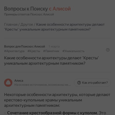
Вопросы к Поиску 
с Алисой
Примеры ответов Поиска с Алисой
Главная
/
Другое
/
Какие особенности архитектуры делают
'Кресты' уникальным архитектурным памятником?
Вопрос для Поиска с Алисой
1 марта
#Архитектура
#Кресты
#Памятник
#Уникальность
Какие особенности архитектуры делают 'Кресты'
уникальным архитектурным памятником?
Алиса
Как это работает?
На основе источников, возможны неточности
Некоторые особенности архитектуры, которые делают
крестово-купольные храмы уникальным
архитектурным памятником:
Сочетание крестообразной формы с куполом
.
Это