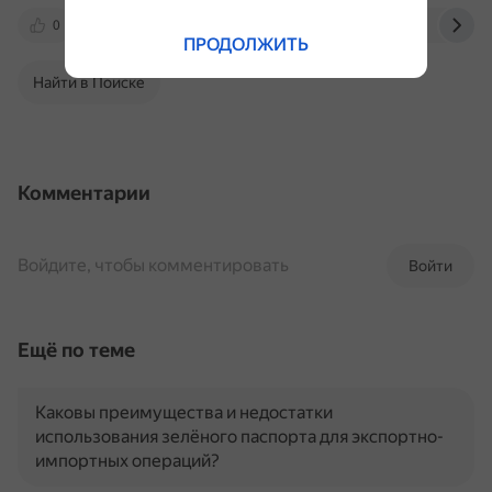
0
www.ufs-online.ru
rutube.ru
1map.c
ПРОДОЛЖИТЬ
Найти в Поиске
Комментарии
Войдите, чтобы комментировать
Войти
Ещё по теме
Каковы преимущества и недостатки
использования зелёного паспорта для экспортно-
импортных операций?