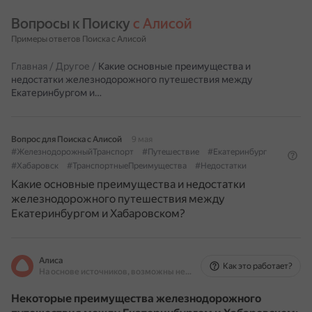
Вопросы к Поиску 
с Алисой
Примеры ответов Поиска с Алисой
Главная
/
Другое
/
Какие основные преимущества и
недостатки железнодорожного путешествия между
Екатеринбургом и…
Вопрос для Поиска с Алисой
9 мая
#ЖелезнодорожныйТранспорт
#Путешествие
#Екатеринбург
#Хабаровск
#ТранспортныеПреимущества
#Недостатки
Какие основные преимущества и недостатки
железнодорожного путешествия между
Екатеринбургом и Хабаровском?
Алиса
Как это работает?
На основе источников, возможны неточности
Некоторые преимущества железнодорожного