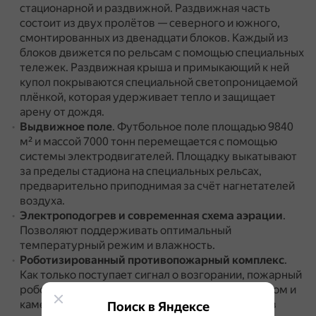
стационарной и раздвижной.
Раздвижная часть
состоит из двух пролётов — северного и южного,
смонтированных из двенадцати блоков.
Каждый из
блоков движется по рельсам с помощью специальных
тележек.
Раздвижная крыша и примыкающий к ней
купол покрываются специальной светопроницаемой
плёнкой, которая удерживает тепло и защищает
арену от дождя.
Выдвижное поле
.
Футбольное поле площадью 9840
м² и массой 7000 тонн перемещается с помощью
системы электродвигателей.
Площадку выкатывают
за пределы стадиона на специальных рельсах,
предварительно приподнимая за счёт нагнетателей
воздуха.
Электроподогрев и современная схема аэрации
.
Позволяют поддерживать оптимальный
температурный режим и влажность.
Роботизированный противопожарный комплекс
.
Как только поступает сигнал о возгорании, пожарный
робот, который оснащён ИК-датчиком со сканером и
камерой, выявляет очаг и производит тушение в
Поиск в Яндексе