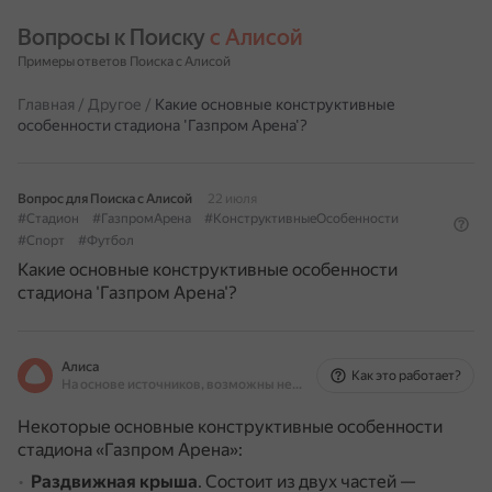
Вопросы к Поиску 
с Алисой
Примеры ответов Поиска с Алисой
Главная
/
Другое
/
Какие основные конструктивные
особенности стадиона 'Газпром Арена'?
Вопрос для Поиска с Алисой
22 июля
#Стадион
#ГазпромАрена
#КонструктивныеОсобенности
#Спорт
#Футбол
Какие основные конструктивные особенности
стадиона 'Газпром Арена'?
Алиса
Как это работает?
На основе источников, возможны неточности
Некоторые основные конструктивные особенности
стадиона «Газпром Арена»:
Раздвижная крыша
.
Состоит из двух частей —