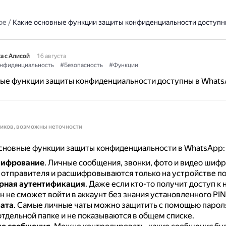
ое
/
Какие основные функции защиты конфиденциальности доступн
а с Алисой
16 августа
нфиденциальность
#Безопасность
#Функции
ные функции защиты конфиденциальности доступны в What
ников, возможны неточности
сновные функции защиты конфиденциальности в WhatsApp:
шифрование
.
Личные сообщения, звонки, фото и видео шифр
 отправителя и расшифровываются только на устройстве по
рная аутентификация
.
Даже если кто-то получит доступ к
н не сможет войти в аккаунт без знания установленного PIN
ата
.
Самые личные чаты можно защитить с помощью парол
отдельной папке и не показываются в общем списке.