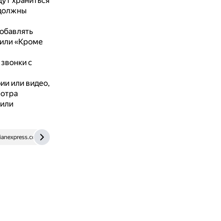
ут храниться
 должны
обавлять
 или «Кроме
звонки с
и или видео,
мотра
 или
ianexpress.com
media.mts.ru