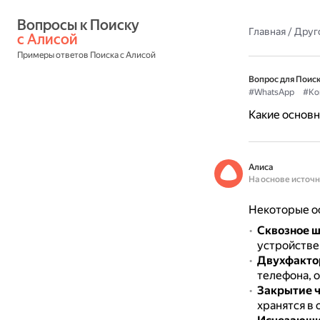
Вопросы к Поиску 
Главная
/
Друг
с Алисой
Примеры ответов Поиска с Алисой
Вопрос для Поиск
#WhatsApp
#Ко
Какие основ
Алиса
На основе источ
Некоторые о
Сквозное 
устройстве
Двухфакто
телефона, о
Закрытие ч
хранятся в 