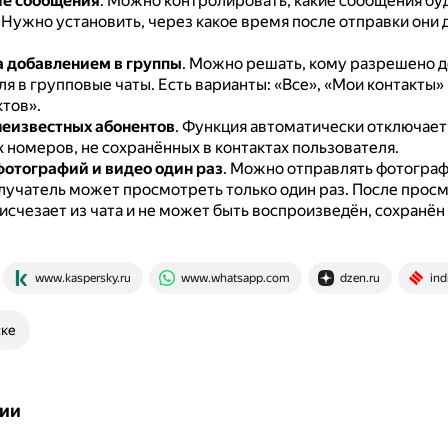
е сообщения
.
Можно контролировать, какие сообщения буд
.
Нужно установить, через какое время после отправки они
а добавлением в группы
.
Можно решать, кому разрешено д
ля в групповые чаты.
Есть варианты: «Все», «Мои контакты»
ктов».
еизвестных абонентов
.
Функция автоматически отключает 
 номеров, не сохранённых в контактах пользователя.
отографий и видео один раз
.
Можно отправлять фотографи
лучатель может просмотреть только один раз.
После прос
счезает из чата и не может быть воспроизведён, сохранён
www.kaspersky.ru
www.whatsapp.com
dzen.ru
ind
ске
ии