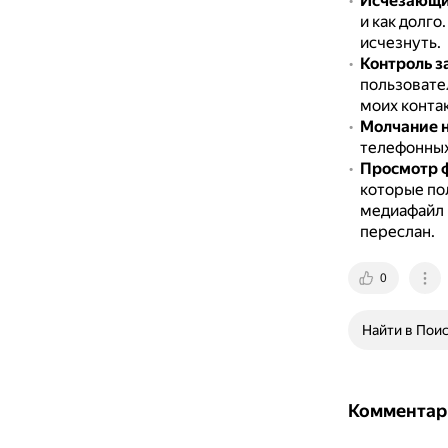
Исчезающи
и как долго
исчезнуть.
Контроль з
пользовате
моих конта
Молчание н
телефонных
Просмотр ф
которые по
медиафайл и
переслан.
0
Найти в Пои
Комментар