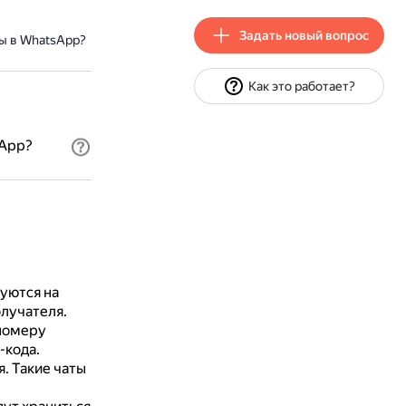
Задать новый вопрос
ы в WhatsApp?
Как это работает?
sApp?
уются на
лучателя.
 номеру
-кода.
я.
Такие чаты