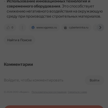
Использование инновационных технологий и
современного оборудования
.
Это способствует
снижению негативного воздействия на окружающую
среду при производстве строительных материалов.
0
www.vgpress.ru
cyberleninka.ru
1econ
Найти в Поиске
Комментарии
Войдите, чтобы комментировать
Войти
© 2026 ООО «Яндекс»
Пользовательское соглашение
Связаться с нами