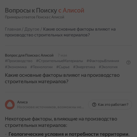
Вопросы к Поиску 
с Алисой
Примеры ответов Поиска с Алисой
Главная
/
Другое
/
Какие основные факторы влияют на
производство строительных материалов?
Вопрос для Поиска с Алисой
7 мая
#Производство
#СтроительныеМатериалы
#ФакторыВлияния
#Экономика
#Технологии
#Сырье
#Энергетика
#Экология
Какие основные факторы влияют на производство
строительных материалов?
Алиса
Как это работает?
На основе источников, возможны неточности
Некоторые факторы, влияющие на производство
строительных материалов:
Геологические условия и потребности территории
.