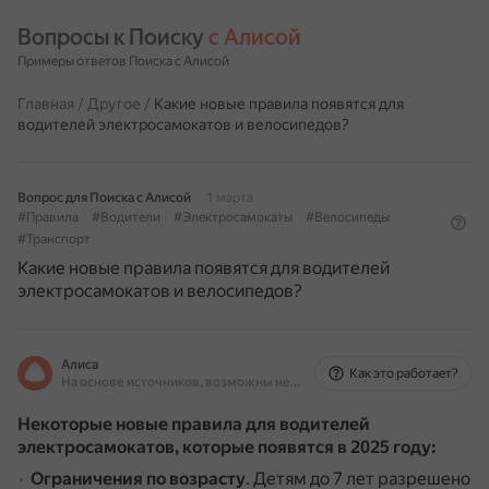
Вопросы к Поиску 
с Алисой
Примеры ответов Поиска с Алисой
Главная
/
Другое
/
Какие новые правила появятся для
водителей электросамокатов и велосипедов?
Вопрос для Поиска с Алисой
1 марта
#Правила
#Водители
#Электросамокаты
#Велосипеды
#Транспорт
Какие новые правила появятся для водителей
электросамокатов и велосипедов?
Алиса
Как это работает?
На основе источников, возможны неточности
Некоторые новые правила для водителей
электросамокатов, которые появятся в 2025 году:
Ограничения по возрасту
.
Детям до 7 лет разрешено