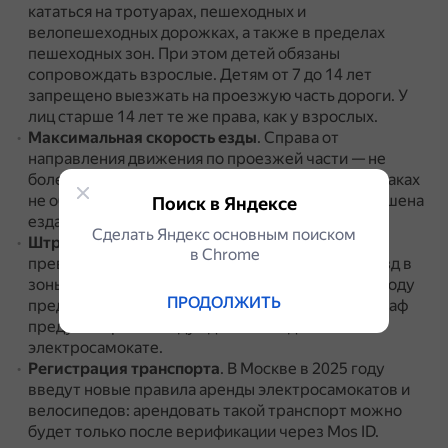
кататься на тротуарах, пешеходных и
велопешеходных дорожках, а также в пределах
пешеходных зон.
При этом детей обязаны
сопровождать взрослые.
Детям от 7 до 14 лет
запрещено выезжать на проезжую часть дороги.
У
лиц старше 14 лет те же права, как у взрослых.
Максимальная скорость езды
.
Справа от
направления движения по проезжей части — не
более 60 км в час, если на предупреждающих знаках
не обозначено иное.
По пешеходной зоне разрешена
Поиск в Яндексе
езда со скоростью не выше 25 км в час.
Сделать Яндекс основным поиском
Штрафы
.
За управление электросамокатом с
в Сhrome
превышением допустимой скорости или за въезд в
зоны, запрещённые для движения СИМ, в 2025 году
ПРОДОЛЖИТЬ
предусмотрен штраф 800 рублей.
Такой же штраф
предусмотрен за езду вдвоём на одном
электросамокате.
Регистрация транспорта
.
В Москве в 2025 году
введут новые правила аренды электросамокатов и
велосипедов: арендовать такой транспорт можно
будет только после верификации через Mos ID.