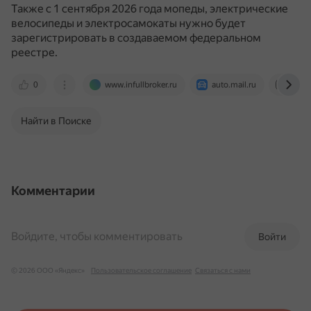
Также с 1 сентября 2026 года мопеды, электрические
велосипеды и электросамокаты нужно будет
зарегистрировать в создаваемом федеральном
реестре.
0
www.infullbroker.ru
auto.mail.ru
dzen.
Найти в Поиске
Комментарии
Войдите, чтобы комментировать
Войти
© 2026 ООО «Яндекс»
Пользовательское соглашение
Связаться с нами