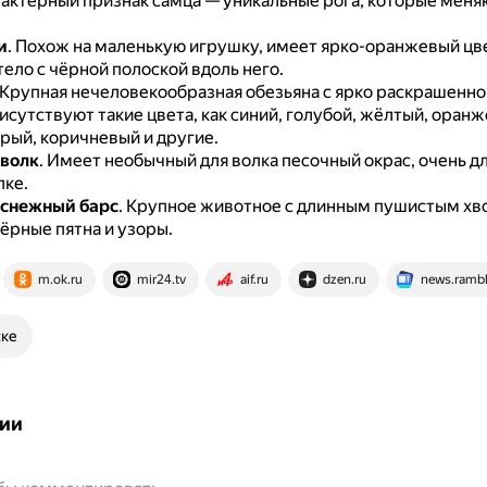
актерный признак самца — уникальные рога, которые мен
и
.
Похож на маленькую игрушку, имеет ярко-оранжевый цв
ело с чёрной полоской вдоль него.
Крупная нечеловекообразная обезьяна с ярко раскрашенно
исутствуют такие цвета, как синий, голубой, жёлтый, оран
рый, коричневый и другие.
 волк
.
Имеет необычный для волка песочный окрас, очень д
лке.
 снежный барс
.
Крупное животное с длинным пушистым хво
ёрные пятна и узоры.
m.ok.ru
mir24.tv
aif.ru
dzen.ru
news.rambl
ске
ии