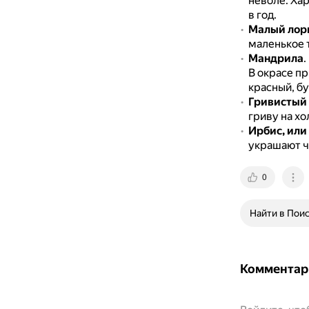
неволе.
Хар
в год.
Малый лор
маленькое т
Мандрила
.
В окрасе пр
красный, бу
Гривистый
гриву на хо
Ирбис, или
украшают ч
0
Найти в Пои
Комментар