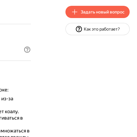
Задать новый вопрос
Как это работает?
рке:
 из-за
т коалу.
гиваться в
змножаться в