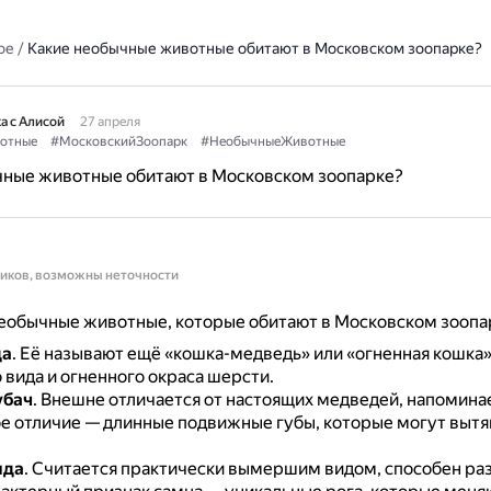
ое
/
Какие необычные животные обитают в Московском зоопарке?
а с Алисой
27 апреля
отные
#МосковскийЗоопарк
#НеобычныеЖивотные
чные животные обитают в Московском зоопарке?
ников, возможны неточности
еобычные животные, которые обитают в Московском зоопа
да
.
Её называют ещё «кошка-медведь» или «огненная кошка»
 вида и огненного окраса шерсти.
убач
.
Внешне отличается от настоящих медведей, напоминае
е отличие — длинные подвижные губы, которые могут вытя
ида
.
Считается практически вымершим видом, способен ра