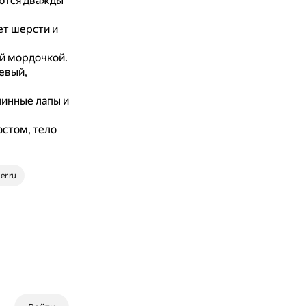
яются дважды
ет шерсти и
й мордочкой.
жевый,
линные лапы и
стом, тело
er.ru