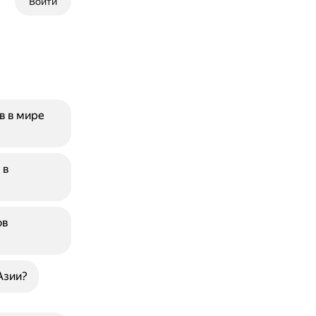
Войти
в в мире
 в
ов
Азии?