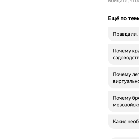
Войдите, чт
Ещё по тем
Правда ли,
Почему кра
садоводст
Почему ле
виртуальн
Почему бр
мезозойско
Какие нео