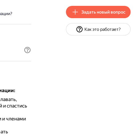
Задать новый вопрос
иации?
Как это работает?
иации:
лавать,
 и спастись
и и членами
вать