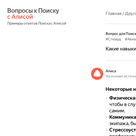
Вопросы к Поиску 
Главная
/
Друг
с Алисой
Примеры ответов Поиска с Алисой
Вопрос для Поиск
#Стюард
#Авиа
Какие навыки
Алиса
На основе источ
Некоторые н
Физическа
чтобы в сл
самим.
Коммуника
экипажа, б
Стрессоуст