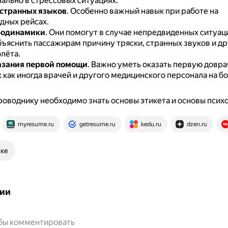
ально в стрессовых ситуациях.
странных языков
.
Особенно важный навык при работе на
ных рейсах.
родинамики
.
Они помогут в случае непредвиденных ситуац
бъяснить пассажирам причину тряски, странных звуков и др
лёта.
азания первой помощи
.
Важно уметь оказать первую довр
 как иногда врачей и другого медицинского персонала на б
оводнику необходимо знать основы этикета и основы псих
myresume.ru
getresume.ru
kedu.ru
dzen.ru
ске
ии
обы комментировать