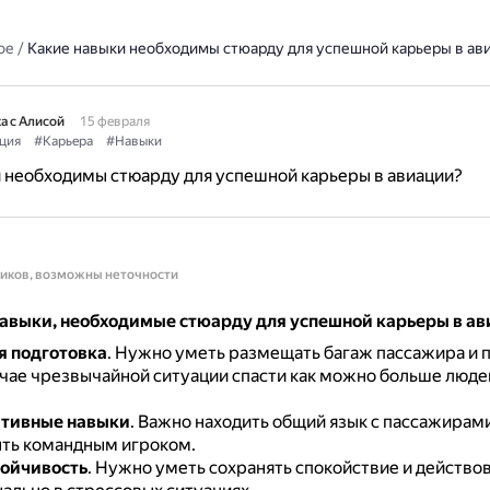
ое
/
Какие навыки необходимы стюарду для успешной карьеры в ав
а с Алисой
15 февраля
ция
#Карьера
#Навыки
 необходимы стюарду для успешной карьеры в авиации?
ников, возможны неточности
авыки, необходимые стюарду для успешной карьеры в ав
я подготовка
.
Нужно уметь размещать багаж пассажира и п
учае чрезвычайной ситуации спасти как можно больше людей
тивные навыки
.
Важно находить общий язык с пассажирам
ыть командным игроком.
ойчивость
.
Нужно уметь сохранять спокойствие и действо