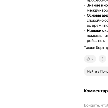
профессион
Знание ино
международ
Основы аэ
спокойно о
во время по
Навыки ок
помощь, так
рейса нет.
Также бортпр
0
Найти в Пои
Комментар
Войдите, чт