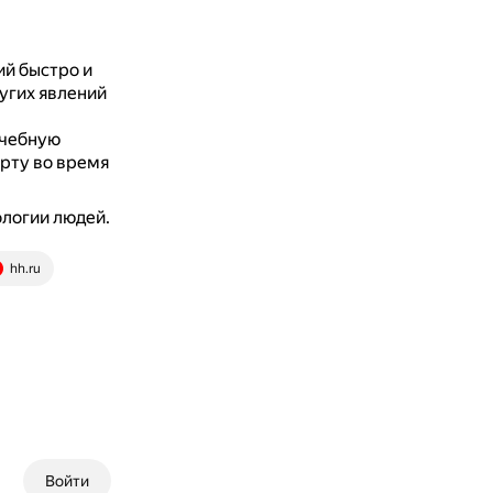
ий быстро и
угих явлений
ачебную
орту во время
ологии людей.
hh.ru
Войти