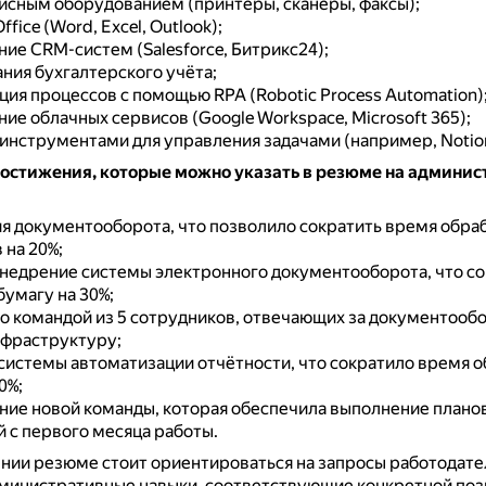
фисным оборудованием (принтеры, сканеры, факсы);
fice (Word, Excel, Outlook);
ие CRM-систем (Salesforce, Битрикс24);
ния бухгалтерского учёта;
ия процессов с помощью RPA (Robotic Process Automation)
ие облачных сервисов (Google Workspace, Microsoft 365);
-инструментами для управления задачами (например, Notion
остижения, которые можно указать в резюме на админис
я документооборота, что позволило сократить время обра
 на 20%;
недрение системы электронного документооборота, что с
бумагу на 30%;
о командой из 5 сотрудников, отвечающих за документообо
фраструктуру;
системы автоматизации отчётности, что сократило время 
0%;
ие новой команды, которая обеспечила выполнение плано
 с первого месяца работы.
нии резюме стоит ориентироваться на запросы работодате
министративные навыки, соответствующие конкретной поз