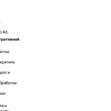
;
 AI).
тративной
ботки
ократило
рот и
обработки
вых
ля и
иции.