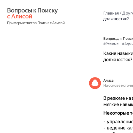
Вопросы к Поиску 
Главная
/
Друг
с Алисой
должностях?
Примеры ответов Поиска с Алисой
Вопрос для Поиск
#Резюме
#Адми
Какие навыки
должностях?
Алиса
На основе источ
В резюме на 
мягкие навык
Некоторые т
управление
ведение ка