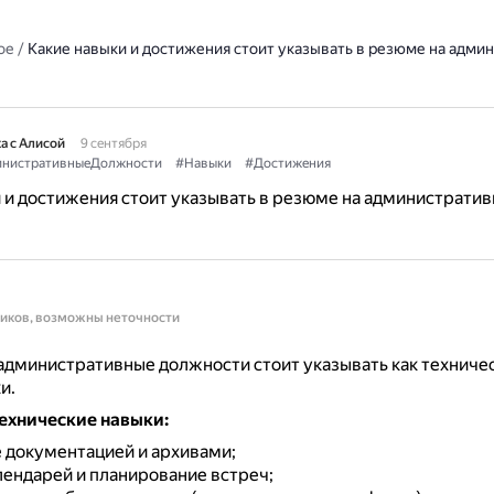
ое
/
Какие навыки и достижения стоит указывать в резюме на адми
а с Алисой
9 сентября
нистративныеДолжности
#Навыки
#Достижения
 и достижения стоит указывать в резюме на администрати
ников, возможны неточности
административные должности стоит указывать как техническ
и.
ехнические навыки:
 документацией и архивами;
лендарей и планирование встреч;