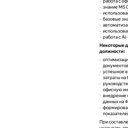
работа с о
знание MS Of
использован
базовые зна
автоматизац
использован
работа с AI
Некоторые д
должности:
оптимизаци
документов
успешное в
затраты на 
руководств
офисную ин
внедрение 
данных на 4
формирован
показателей
При составле
указывать ад