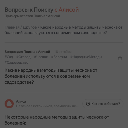
Вопросы к Поиску 
с Алисой
Примеры ответов Поиска с Алисой
Главная
/
Другое
/
Какие народные методы защиты чеснока от
болезней используются в современном садоводстве?
Вопрос для Поиска с Алисой
18 октября
#Сад
#Огород
#Чеснок
#Болезни
#НародныеМетоды
#Садоводство
Какие народные методы защиты чеснока от
болезней используются в современном
садоводстве?
Алиса
Как это работает?
На основе источников, возможны неточности
Некоторые народные методы защиты чеснока от
болезней: