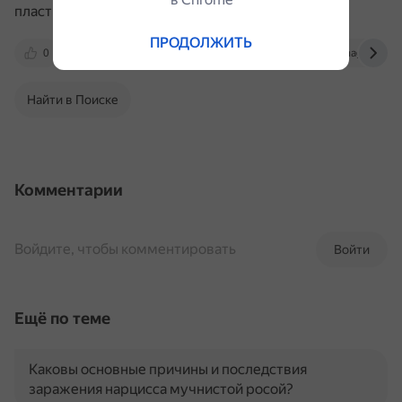
пластиковой или эмалированной посуде.
ПРОДОЛЖИТЬ
0
lgz.ru
dzen.ru
www.novochag.ru
Найти в Поиске
Комментарии
Войдите, чтобы комментировать
Войти
Ещё по теме
Каковы основные причины и последствия
заражения нарцисса мучнистой росой?