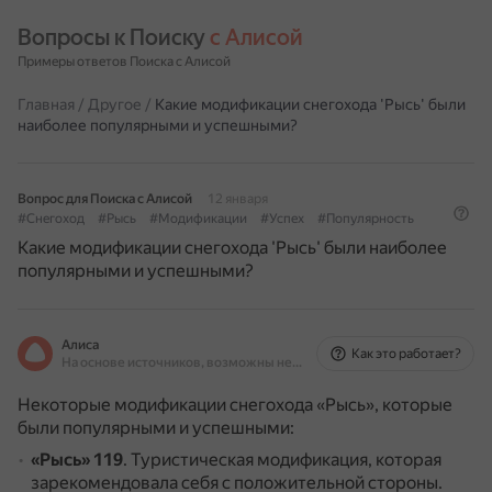
Вопросы к Поиску 
с Алисой
Примеры ответов Поиска с Алисой
Главная
/
Другое
/
Какие модификации снегохода 'Рысь' были
наиболее популярными и успешными?
Вопрос для Поиска с Алисой
12 января
#Снегоход
#Рысь
#Модификации
#Успех
#Популярность
Какие модификации снегохода 'Рысь' были наиболее
популярными и успешными?
Алиса
Как это работает?
На основе источников, возможны неточности
Некоторые модификации снегохода «Рысь», которые
были популярными и успешными:
«Рысь» 119
.
Туристическая модификация, которая
зарекомендовала себя с положительной стороны.