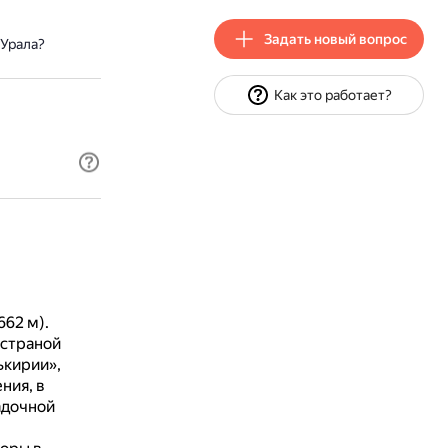
Задать новый вопрос
Урала?
Как это работает?
62 м).
 страной
ькирии»,
ния, в
адочной