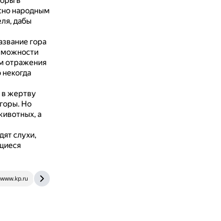
горы в
сно народным
ля, дабы
азвание гора
озможности
ом отражения
 некогда
 в жертву
 горы.
Но
животных, а
дят слухи,
ящиеся
www.kp.ru
rgo.ru
news.mail.ru