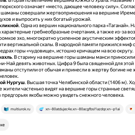
ель
.
Вторая по величине вершина Южного Урала.
Название 
 тюркского означает «место, дающее человеку силу».
Согла
 шаманы совершали жертвоприношения на вершине Иреме
ухов и выпросить у них богатый урожай.
кликной
.
Одна из вершин национального парка «Таганай».
Н
а характерные гребнеобразные очертания, а также из-за в
ромкое эхо, многократно усиленное акустическим эффект
чти вертикальной скалы.
В народной памяти прижился миф о
едрах горы «чудовище», истошно кричащем на всю округу.
чахль
.
В старину на вершине горы шаманы манси приносили
ни-Най девять животных.
Цифра 9 была священной для этой
маны отступили от обычая и принесли в жертву богине не 
человек.
шой Нургуш
.
Высшая точка Челябинской области (1406 м).
Хо
е жители частенько видят на вершине горы странные свет
 в предгорьях якобы можно увидеть снежного человека.
multiurok.ru
xn--80atdujec4e.xn--80acgfbsl1azdqr.xn--p1ai
ске