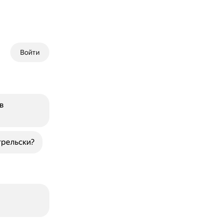
Войти
в
грельски?