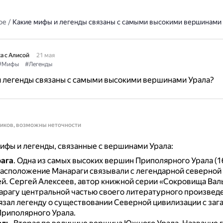
ое
/
Какие мифы и легенды связаны с самыми высокими вершинами 
а с Алисой
21 мая
#Мифы
#Легенды
и легенды связаны с самыми высокими вершинами Урала?
ников, возможны неточности
фы и легенды, связанные с вершинами Урала:
ага
.
Одна из самых высоких вершин Приполярного Урала (16
асположение Манараги связывали с легендарной северной
ей.
Сергей Алексеев, автор книжной серии «Сокровища Вал
арагу центральной частью своего литературного произведе
язал легенду о существовании Северной цивилизации с заг
риполярного Урала.