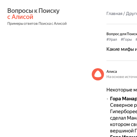
Вопросы к Поиску 
Главная
/
Друг
с Алисой
Примеры ответов Поиска с Алисой
Вопрос для Поиск
#Урал
#Горы
Какие мифы 
Алиса
На основе источ
Некоторые ми
Гора Манар
Северное р
Гиперборе
сделал Ман
котором св
вершиной П