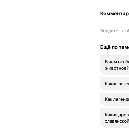
Комментар
Войдите, чт
Ещё по тем
В чем особ
животное?
Какие леге
Как легенд
Какие древ
славянской