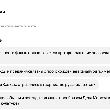
ии
обы комментировать
е
енности фольклорных сюжетов про превращение человека 
нды и предания связаны с происхождением хачапури по-ме
ы Кавказа отразились в творчестве русских поэтов?
ние обычаи и легенды связаны с прообразом Деда Мороза в
 культуре?