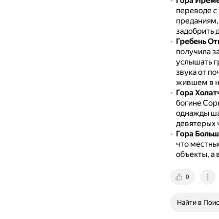
Гора Ирем
переводе с
преданиям,
задобрить д
Гребень От
получила з
услышать г
звука от по
жившем в н
Гора Холат
богине Сор
однажды ша
девятерых 
Гора Боль
что местны
объекты, а
0
Найти в Пои