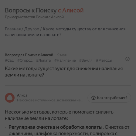
Вопросы к Поиску 
с Алисой
Примеры ответов Поиска с Алисой
Главная
/
Другое
/
Какие методы существуют для снижения
налипания земли на лопате?
Вопрос для Поиска с Алисой
9 мая
#Сад
#Огород
#Лопата
#Налипание
#Земля
#Методы
Какие методы существуют для снижения налипания
земли на лопате?
Алиса
Как это работает?
На основе источников, возможны неточности
Несколько методов, которые помогают снизить
налипание земли на лопате:
Регулярная очистка и обработка лопаты
.
Очистка от
ржавчины, шлифовка поверхности, полировка с