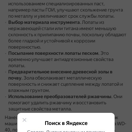
использованием специализированных паст,
например пасты ГОИ, улучшают скольжение грунта
по металлу и увеличивают срок службы лопаты.
Выбор материала инструмента
.
Лопаты из
нержавеющей стали или титана имеют меньшую
склонность к прилипанию почвы, поскольку обладают
более гладкой и устойчивой к коррозии
поверхностью.
Посыпание поверхности лопаты песком
.
Это
временно улучшает антиадгезионные свойства
лопаты.
Предварительное внесение древесной золы в
почву
.
Зола обволакивает металлическую
поверхность и снижает сцепление между лопатой и
влажным грунтом.
Использование преобразователей ржавчины
.
Они
помогают удалить ржавчину и восстановить
защитные свойства металла.
Нанесение на лопату смазочных веществ, таких как
Поиск в Яндексе
машинное масло или универсальные составы типа WD-
40, позволяет на некоторое время предотвратить