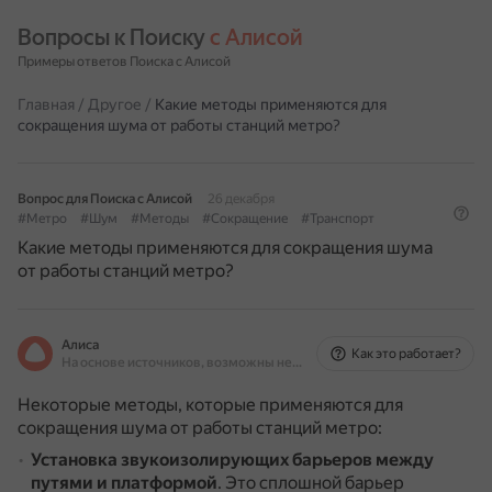
Вопросы к Поиску 
с Алисой
Примеры ответов Поиска с Алисой
Главная
/
Другое
/
Какие методы применяются для
сокращения шума от работы станций метро?
Вопрос для Поиска с Алисой
26 декабря
#Метро
#Шум
#Методы
#Сокращение
#Транспорт
Какие методы применяются для сокращения шума
от работы станций метро?
Алиса
Как это работает?
На основе источников, возможны неточности
Некоторые методы, которые применяются для
сокращения шума от работы станций метро:
Установка звукоизолирующих барьеров между
путями и платформой
.
Это сплошной барьер