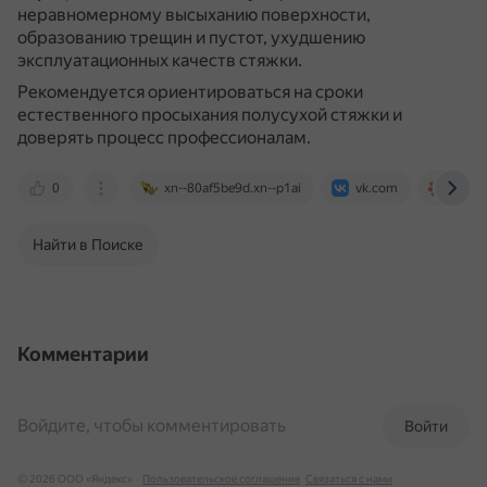
неравномерному высыханию поверхности,
образованию трещин и пустот, ухудшению
эксплуатационных качеств стяжки.
Рекомендуется ориентироваться на сроки
естественного просыхания полусухой стяжки и
доверять процесс профессионалам.
0
xn--80af5be9d.xn--p1ai
vk.com
artpol
Найти в Поиске
Комментарии
Войдите, чтобы комментировать
Войти
© 2026 ООО «Яндекс»
Пользовательское соглашение
Связаться с нами