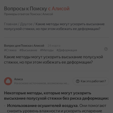
Вопросы к Поиску 
с Алисой
Примеры ответов Поиска с Алисой
Главная
/
Другое
/
Какие методы могут ускорить высыхание
полусухой стяжки, но при этом избежать ее деформации?
Вопрос для Поиска с Алисой
24 марта
#Стяжка
#Высыхание
#Методы
#Деформация
Какие методы могут ускорить высыхание полусухой
стяжки, но при этом избежать ее деформации?
Алиса
Как это работает?
На основе источников, возможны неточности
Некоторые методы, которые могут ускорить
высыхание полусухой стяжки без риска деформации:
Использование осушителей воздуха
.
Они помогают
снизить уровень влажности и ускорить испарение